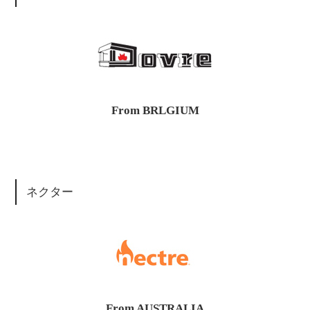
From BRLGIUM
ネクター
From AUSTRALIA